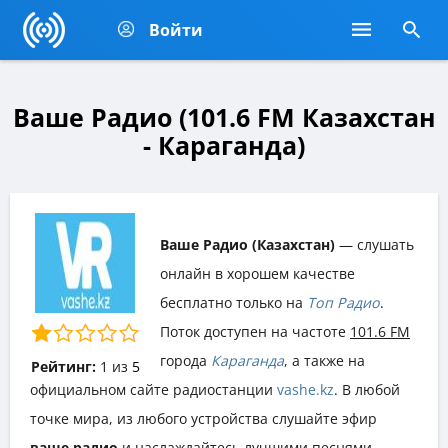
Войти
Ваше Радио (101.6 FM Казахстан
- Караганда)
Ваше Радио (Казахстан)
— слушать
онлайн в хорошем качестве
бесплатно только на
Топ Радио
.
Поток доступен на частоте
101.6 FM
города
Караганда
, а также на
Рейтинг:
1
из
5
официальном сайте радиостанции
vashe.kz
. В любой
точке мира, из любого устройства слушайте эфир
ваше радио
и наслаждайтесь лучшими песнями,