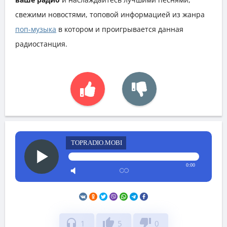
свежими новостями, топовой информацией из жанра
поп-музыка
в котором и проигрывается данная
радиостанция.
TOPRADIO.MOBI
0:00
headphones
thumb_up
thumb_down
1
5
0