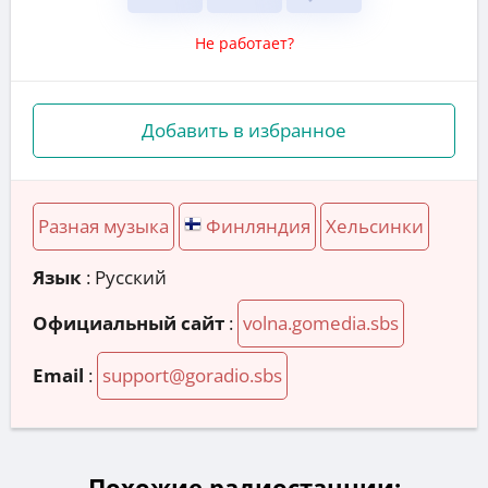
Не работает?
Добавить в избранное
Разная музыка
Финляндия
Хельсинки
Язык
: Русский
Официальный сайт
:
volna.gomedia.sbs
Email
:
support@goradio.sbs
Похожие радиостанции: