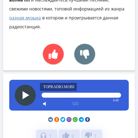
свежими новостями, топовой информацией из жанра
разная музыка
в котором и проигрывается данная
радиостанция.
TOPRADIO.MOBI
0:00
headphones
thumb_up
thumb_down
1
0
1