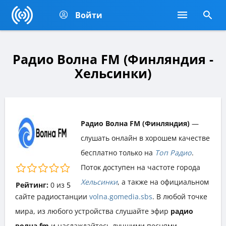
Войти
Радио Волна FM (Финляндия -
Хельсинки)
Радио Волна FM (Финляндия)
—
слушать онлайн в хорошем качестве
бесплатно только на
Топ Радио
.
Поток доступен на частоте города
Хельсинки
, а также на официальном
Рейтинг:
0
из
5
сайте радиостанции
volna.gomedia.sbs
. В любой точке
мира, из любого устройства слушайте эфир
радио
волна fm
и наслаждайтесь лучшими песнями,