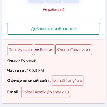
Не работает?
Добавить в избранное
Поп-музыка
Россия
Южно-Сахалинск
Язык
: Русский
Частота
: 100.3 FM
Официальный сайт
:
volna34.my1.ru
Email
:
volna34radio@yandex.ru