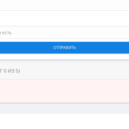
НГ
0
ИЗ
5
)