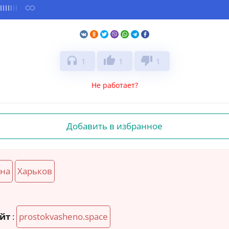
headphones
thumb_up
thumb_down
1
1
1
Не работает?
Добавить в избранное
на
Харьков
йт
:
prostokvasheno.space