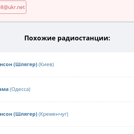
08@ukr.net
Похожие радиостанции:
нсон (Шлягер)
(Киев)
ама
(Одесса)
нсон (Шлягер)
(Кременчуг)