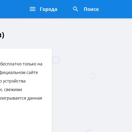
Города
Поиск
)
бесплатно только на
 официальном сайте
о устройства
и, свежими
роигрывается данная