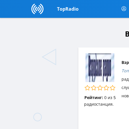
TopRadio
В
Взр
Топ
рад
слу
нов
Рейтинг:
0
из
5
радиостанция.