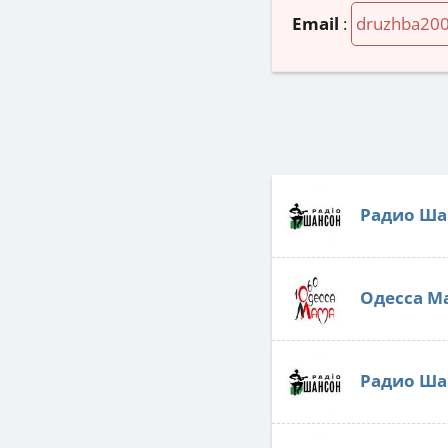
Email
:
druzhba20
Радио Ша
Одесса М
Радио Ша