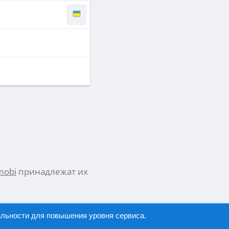
mobi
принадлежат их
альности
для повышения уровня сервиса.