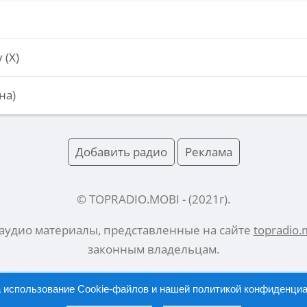
 (Х)
на)
Добавить радио
Реклама
© TOPRADIO.MOBI
- (
2021
г).
 аудио материалы, представленные на сайте
topradio.
законным владельцам.
а использование Cookie-файлов и нашей
политикой конфиденци