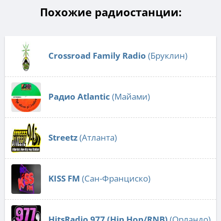
Похожие радиостанции:
Crossroad Family Radio
(Бруклин)
Радио Atlantic
(Майами)
Streetz
(Атланта)
KISS FM
(Сан-Франциско)
HitsRadio 977 (Hip Hop/RNB)
(Орландо)