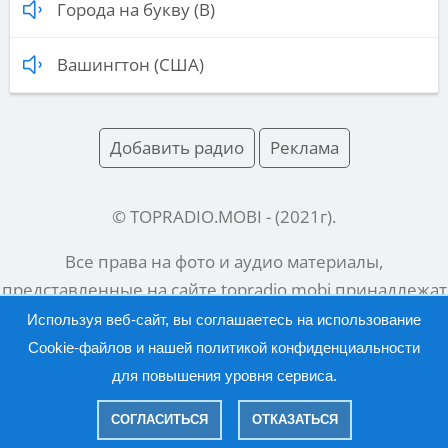
Города на букву (В)
Вашингтон (США)
Добавить радио
Реклама
© TOPRADIO.MOBI
- (
2021
г).
Все права на фото и аудио материалы,
представленные на сайте
topradio.mobi
принадлежат
их законным владельцам.
Используя веб-сайт, вы соглашаетесь на использование
Cookie-файлов и нашей
политикой конфиденциальности
для повышения уровня сервиса.
Русский |
English
СОГЛАСИТЬСЯ
ОТКАЗАТЬСЯ
|
Политика конфиденциальности
Правообладателям