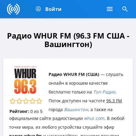
Войти
Радио WHUR FM (96.3 FM США -
Вашингтон)
Радио WHUR FM (США)
— слушать
онлайн в хорошем качестве
бесплатно только на
Топ Радио
.
Поток доступен на частоте
96.3 FM
города
Вашингтон
, а также на
Рейтинг:
0
из
5
официальном сайте радиостанции
whur.com
. В любой
точке мира, из любого устройства слушайте эфир
радио whur fm
и наслаждайтесь лучшими песнями,