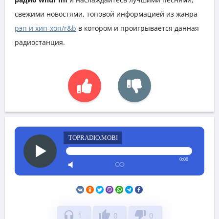
свежими новостями, топовой информацией из жанра
рэп и хип-хоп/r&b
в котором и проигрывается данная
радиостанция.
TOPRADIO.MOBI
0:00
headphones
thumb_up
thumb_down
1
0
0