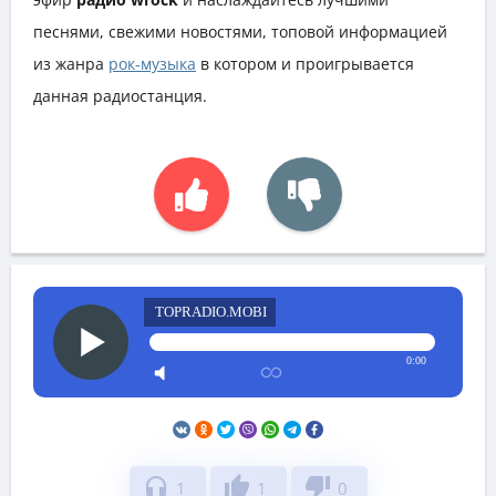
песнями, свежими новостями, топовой информацией
из жанра
рок-музыка
в котором и проигрывается
данная радиостанция.
TOPRADIO.MOBI
0:00
headphones
thumb_up
thumb_down
1
1
0