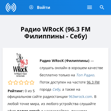
Войти
Радио WRocK (96.3 FM
Филиппины - Себу)
Радио WRocK (Филиппины)
—
слушать онлайн в хорошем качестве
бесплатно только на
Топ Радио
.
Поток доступен на частоте
96.3 FM
города
Себу
, а также на
Рейтинг:
0
из
5
официальном сайте радиостанции
963wrock.com
. В
любой точке мира, из любого устройства слушайте
эфир
радио wrock
и наслаждайтесь лучшими