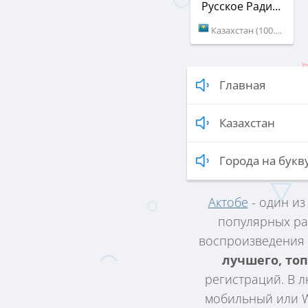
Русское Радио Азия
Казахстан (100.6 FM)
Главная
Казахстан
Города на букву
Актобе
- один из
популярных ра
воспроизведения 
лучшего, то
регистраций. В л
мобильный или WI