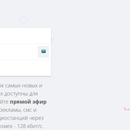
ок самых новых и
х доступны для
айте
прямой эфир
рекламы, смс и
адиостанций через
мех - 128 кбит/с.