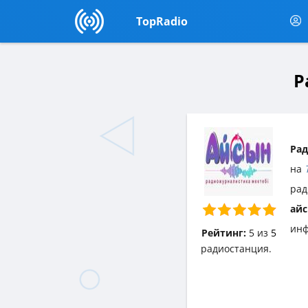
TopRadio
Р
Рад
на
рад
айс
инф
Рейтинг:
5
из
5
радиостанция.