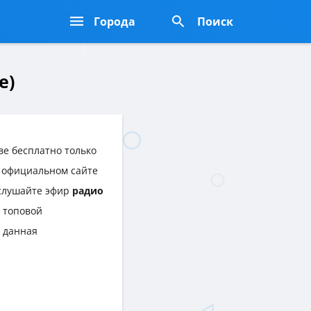
Города
Поиск
е)
е бесплатно только
а официальном сайте
 слушайте эфир
радио
 топовой
 данная