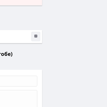
тобе)