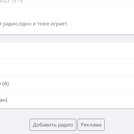
2023 19:19
т радио.одно и тоже играет.
 (А)
ан)
Добавить радио
Реклама