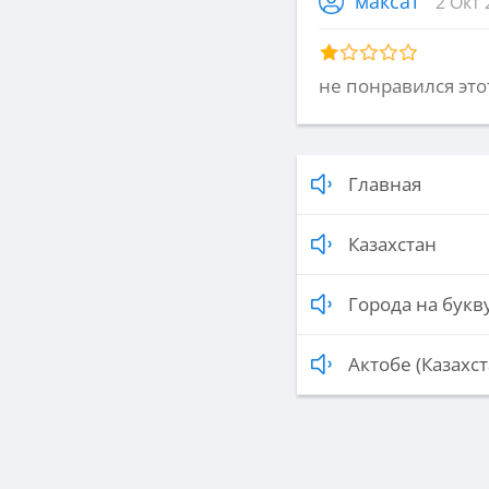
максат
2 Окт 
не понравился это
Главная
Казахстан
Города на букву
Актобе (Казахст