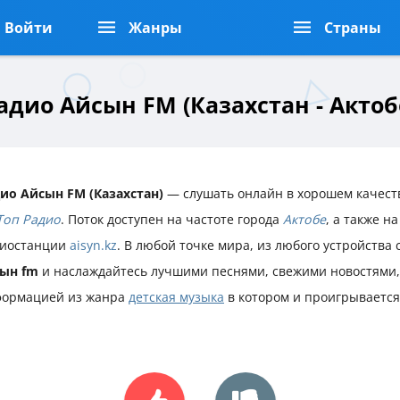
Войти
Жанры
Страны
адио Айсын FM (Казахстан - Актоб
ио Айсын FM (Казахстан)
— слушать онлайн в хорошем качеств
Топ Радио
. Поток доступен на частоте города
Актобе
, а также н
иостанции
aisyn.kz
. В любой точке мира, из любого устройства
ын fm
и наслаждайтесь лучшими песнями, свежими новостями,
ормацией из жанра
детская музыка
в котором и проигрывается