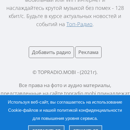
наслаждайтесь крутой музыкой без помех - 128
кбит/с. Будьте в курсе актуальных новостей и
событий на
Топ-Радио
.
Добавить радио
Реклама
© TOPRADIO.MOBI
- (
2021
г).
Все права на фото и аудио материалы,
представленные на сайте
topradio.mobi
принадлежат
их законным владельцам.
Используя веб-сайт, вы соглашаетесь на использование
Cookie-файлов и нашей
политикой конфиденциальности
для повышения уровня сервиса.
Русский |
English