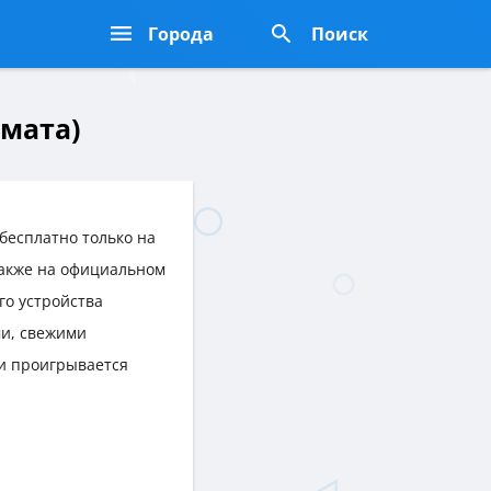
Города
Поиск
амата)
бесплатно только на
 также на официальном
го устройства
и, свежими
и проигрывается