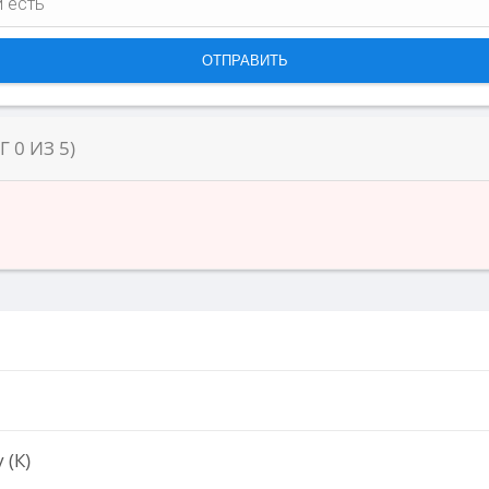
НГ
0
ИЗ
5
)
 (К)