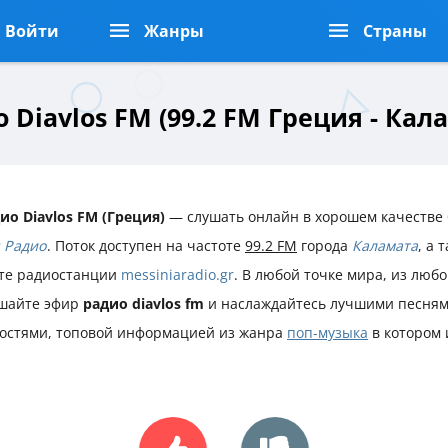
Войти
Жанры
Страны
 Diavlos FM (99.2 FM Греция - Кал
ио Diavlos FM (Греция)
— слушать онлайн в хорошем качестве 
 Радио
. Поток доступен на частоте
99.2 FM
города
Каламата
, а
те радиостанции
messiniaradio.gr
. В любой точке мира, из любо
шайте эфир
радио diavlos fm
и наслаждайтесь лучшими песням
остями, топовой информацией из жанра
поп-музыка
в котором 
.