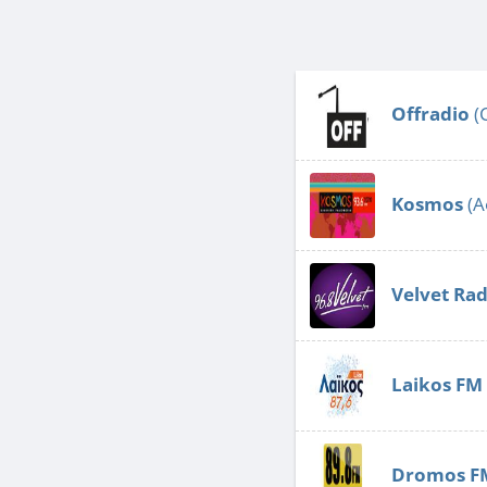
Offradio
(
Kosmos
(А
Velvet Rad
Laikos FM
Dromos F