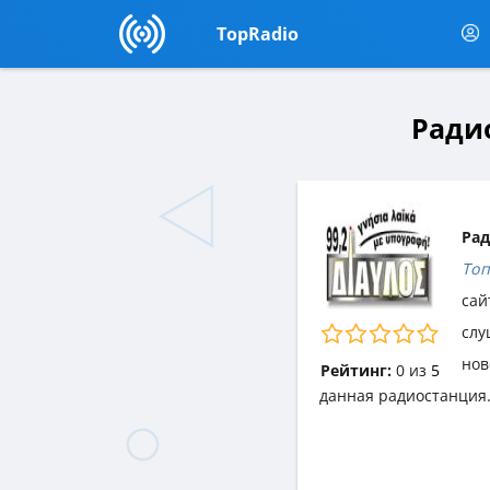
TopRadio
Радио
Рад
Топ
сай
слу
нов
Рейтинг:
0
из
5
данная радиостанция