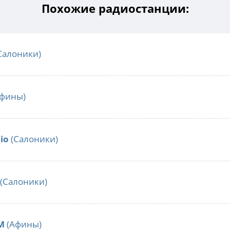
Похожие радиостанции:
Салоники)
фины)
io
(Салоники)
(Салоники)
M
(Афины)