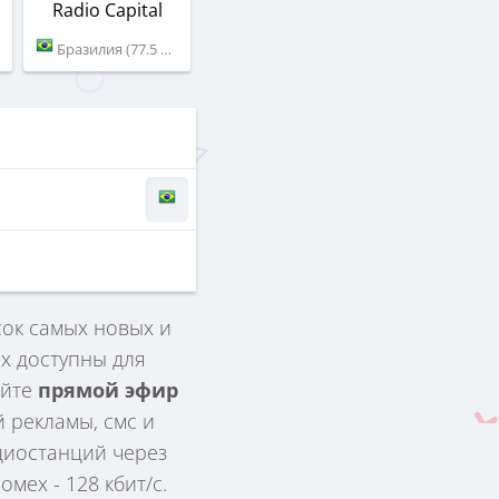
Radio Capital
Бразилия (77.5 FM)
сок самых новых и
х доступны для
айте
прямой эфир
 рекламы, смс и
адиостанций через
мех - 128 кбит/с.