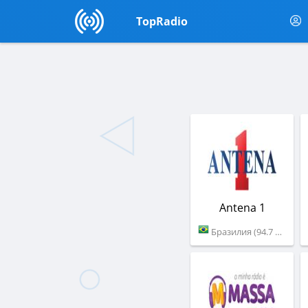
TopRadio
Antena 1
Бразилия (94.7 FM)