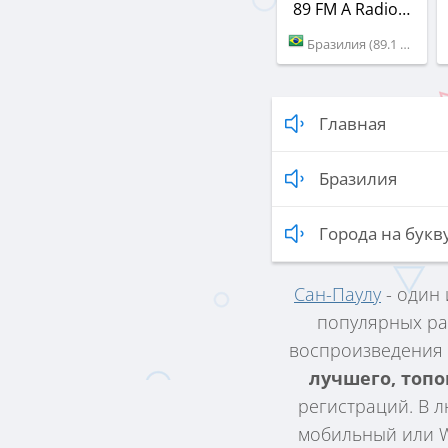
89 FM A Radio Rock
Бразилия (89.1 FM)
Главная
Бразилия
Города на букву
Сан-Паулу
- один
популярных ра
воспроизведения 
лучшего, топ
регистраций. В л
мобильный или WI