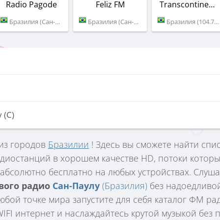
Radio Pagode
Feliz FM
Transcontinental FM
Бразилия (Сан-Паулу)
Бразилия (Сан-Паулу)
Бразилия (104.7 FM)
 (С)
 из городов
Бразилии
! Здесь вы сможете найти спи
диостанций в хорошем качестве HD, потоки которы
абсолютно бесплатно на любых устройствах. Слуш
ового радио
Сан-Паулу
(Бразилия)
без надоедливой
юбой точке мира запустите для себя каталог ФМ р
FI интернет и наслаждайтесь крутой музыкой без по