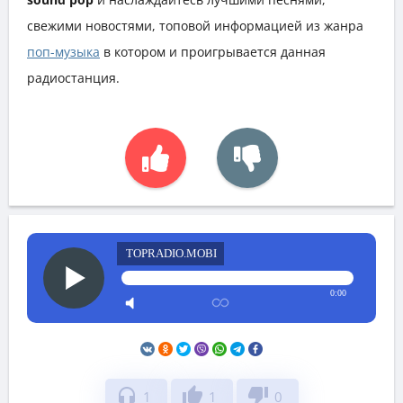
свежими новостями, топовой информацией из жанра
поп-музыка
в котором и проигрывается данная
радиостанция.
TOPRADIO.MOBI
0:00
headphones
thumb_up
thumb_down
1
1
0