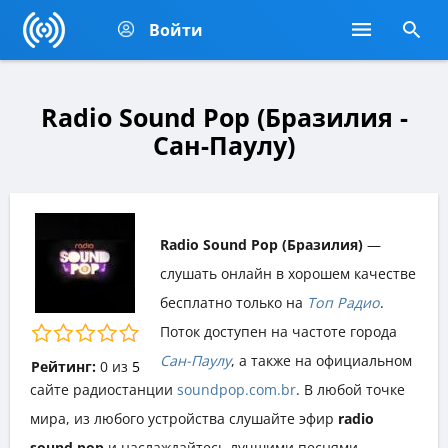
Войти
Radio Sound Pop (Бразилия -
Сан-Паулу)
Radio Sound Pop (Бразилия)
—
слушать онлайн в хорошем качестве
бесплатно только на
Топ Радио
.
Поток доступен на частоте города
Сан-Паулу
, а также на официальном
Рейтинг:
0
из
5
сайте радиостанции
soundpop.com.br
. В любой точке
мира, из любого устройства слушайте эфир
radio
sound pop
и наслаждайтесь лучшими песнями,