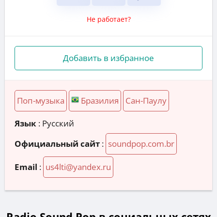
Не работает?
Добавить в избранное
Поп-музыка
Бразилия
Сан-Паулу
Язык
: Русский
Официальный сайт
:
soundpop.com.br
Email
:
us4lti@yandex.ru
Radio Sound Pop в социальных сетях