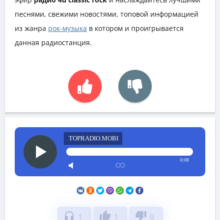
песнями, свежими новостями, топовой информацией
из жанра
рок-музыка
в котором и проигрывается
данная радиостанция.
TOPRADIO.MOBI
0:00
headphones
thumb_up
thumb_down
1
1
0