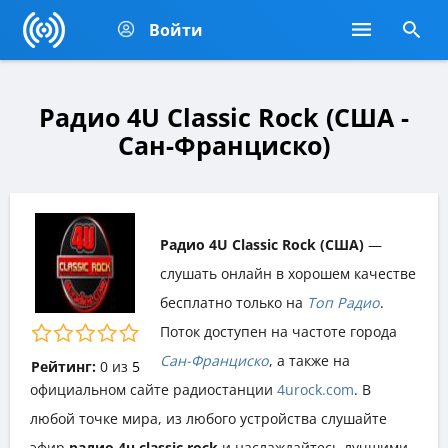
Войти
Радио 4U Classic Rock (США -
Сан-Франциско)
Радио 4U Classic Rock (США)
—
слушать онлайн в хорошем качестве
бесплатно только на
Топ Радио
.
Поток доступен на частоте города
Сан-Франциско
, а также на
Рейтинг:
0
из
5
официальном сайте радиостанции
4urock.com
. В
любой точке мира, из любого устройства слушайте
эфир
радио 4u classic rock
и наслаждайтесь лучшими