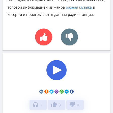
топовой информацией из жанра
разная музыка
в
котором и проигрывается данная радиостанция.
headphones
thumb_up
thumb_down
1
0
0