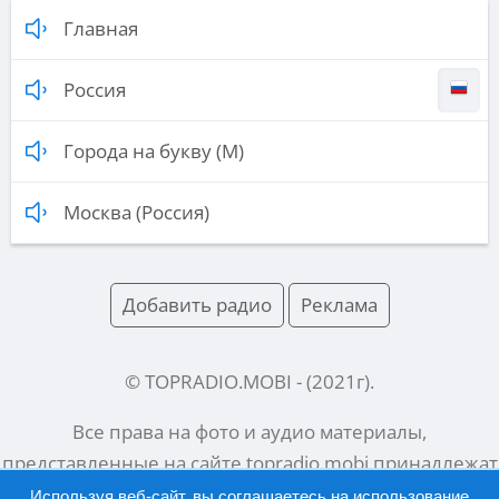
Главная
Россия
Города на букву (М)
Москва (Россия)
Добавить радио
Реклама
© TOPRADIO.MOBI
- (
2021
г).
Все права на фото и аудио материалы,
представленные на сайте
topradio.mobi
принадлежат
их законным владельцам.
Используя веб-сайт, вы соглашаетесь на использование