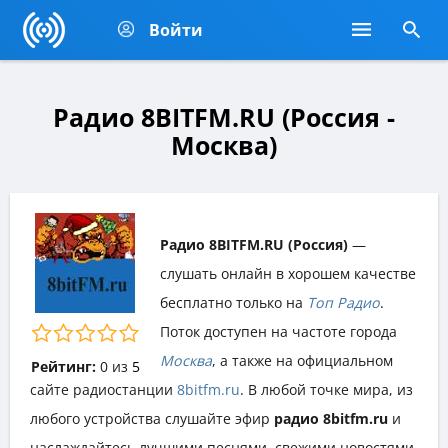
Войти
Радио 8BITFM.RU (Россия -
Москва)
Радио 8BITFM.RU (Россия)
—
слушать онлайн в хорошем качестве
бесплатно только на
Топ Радио
.
Поток доступен на частоте города
Москва
, а также на официальном
Рейтинг:
0
из
5
сайте радиостанции
8bitfm.ru
. В любой точке мира, из
любого устройства слушайте эфир
радио 8bitfm.ru
и
наслаждайтесь лучшими песнями, свежими новостями,