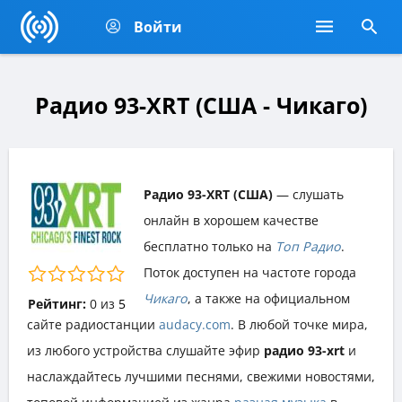
Войти
Радио 93-XRT (США - Чикаго)
Радио 93-XRT (США)
— слушать
онлайн в хорошем качестве
бесплатно только на
Топ Радио
.
Поток доступен на частоте города
Чикаго
, а также на официальном
Рейтинг:
0
из
5
сайте радиостанции
audacy.com
. В любой точке мира,
из любого устройства слушайте эфир
радио 93-xrt
и
наслаждайтесь лучшими песнями, свежими новостями,