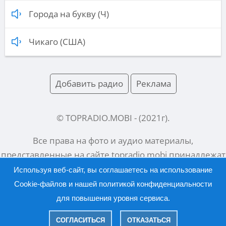
Города на букву (Ч)
Чикаго (США)
Добавить радио
Реклама
© TOPRADIO.MOBI
- (
2021
г).
Все права на фото и аудио материалы,
представленные на сайте
topradio.mobi
принадлежат
их законным владельцам.
Используя веб-сайт, вы соглашаетесь на использование
Cookie-файлов и нашей
политикой конфиденциальности
для повышения уровня сервиса.
Русский |
English
СОГЛАСИТЬСЯ
ОТКАЗАТЬСЯ