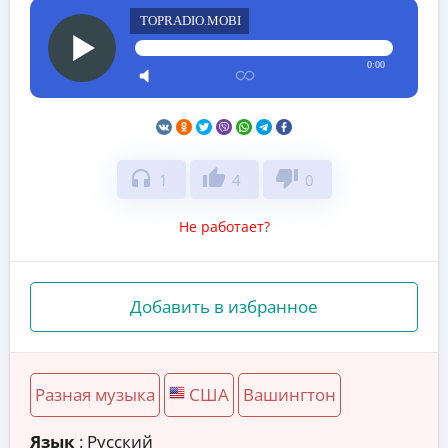
TOPRADIO.MOBI
0:00
headphones
thumb_up
thumb_down
1
4
0
Не работает?
Добавить в избранное
Разная музыка
США
Вашингтон
Язык
: Русский