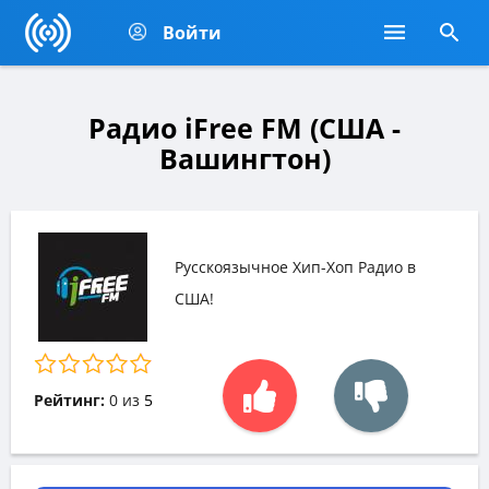
Войти
Радио iFree FM (США -
Вашингтон)
Русскоязычное Хип-Хоп Радио в
США!
Рейтинг:
0
из
5