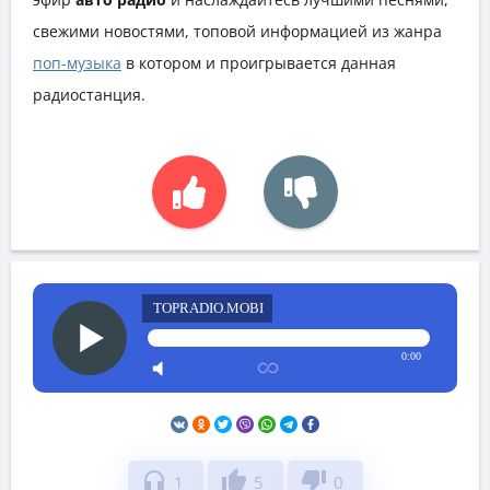
свежими новостями, топовой информацией из жанра
поп-музыка
в котором и проигрывается данная
радиостанция.
TOPRADIO.MOBI
0:00
headphones
thumb_up
thumb_down
1
5
0