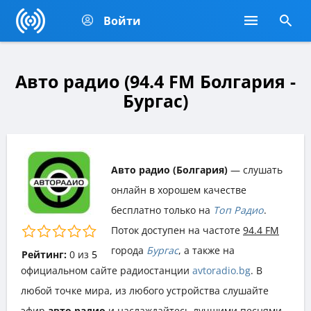
Войти
Авто радио (94.4 FM Болгария -
Бургас)
Авто радио (Болгария)
— слушать
онлайн в хорошем качестве
бесплатно только на
Топ Радио
.
Поток доступен на частоте
94.4 FM
города
Бургас
, а также на
Рейтинг:
0
из
5
официальном сайте радиостанции
avtoradio.bg
. В
любой точке мира, из любого устройства слушайте
эфир
авто радио
и наслаждайтесь лучшими песнями,