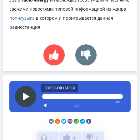
свежими новостями, топовой информацией из жанра
поп-музыка
в котором и проигрывается данная
радиостанция.
TOPRADIO.MOBI
0:00
headphones
thumb_up
thumb_down
1
4
0