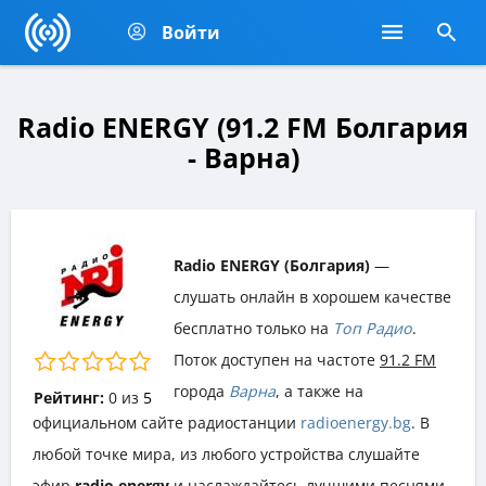
Войти
Radio ENERGY (91.2 FM Болгария
- Варна)
Radio ENERGY (Болгария)
—
слушать онлайн в хорошем качестве
бесплатно только на
Топ Радио
.
Поток доступен на частоте
91.2 FM
города
Варна
, а также на
Рейтинг:
0
из
5
официальном сайте радиостанции
radioenergy.bg
. В
любой точке мира, из любого устройства слушайте
эфир
radio energy
и наслаждайтесь лучшими песнями,