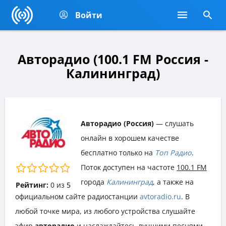
Войти
Авторадио (100.1 FM Россия -
Калининград)
Авторадио (Россия)
— слушать
онлайн в хорошем качестве
бесплатно только на
Топ Радио
.
Поток доступен на частоте
100.1 FM
города
Калининград
, а также на
Рейтинг:
0
из
5
официальном сайте радиостанции
avtoradio.ru
. В
любой точке мира, из любого устройства слушайте
эфир
авторадио
и наслаждайтесь лучшими песнями,