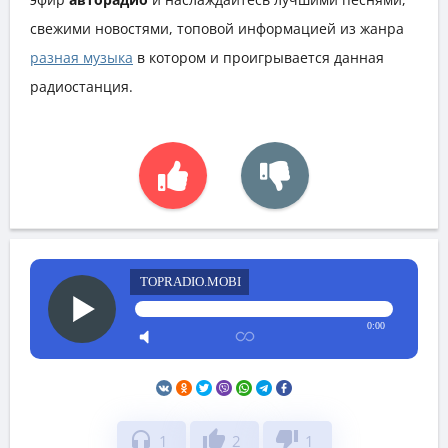
свежими новостями, топовой информацией из жанра
разная музыка
в котором и проигрывается данная
радиостанция.
TOPRADIO.MOBI
0:00
headphones
thumb_up
thumb_down
1
2
1