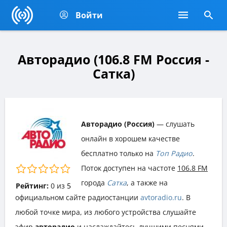
Войти
Авторадио (106.8 FM Россия -
Сатка)
Авторадио (Россия)
— слушать
онлайн в хорошем качестве
бесплатно только на
Топ Радио
.
Поток доступен на частоте
106.8 FM
города
Сатка
, а также на
Рейтинг:
0
из
5
официальном сайте радиостанции
avtoradio.ru
. В
любой точке мира, из любого устройства слушайте
эфир
авторадио
и наслаждайтесь лучшими песнями,