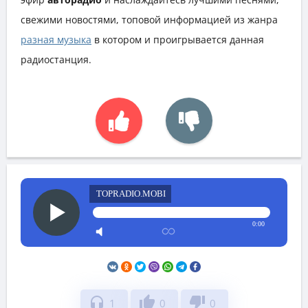
свежими новостями, топовой информацией из жанра
разная музыка
в котором и проигрывается данная
радиостанция.
TOPRADIO.MOBI
0:00
headphones
thumb_up
thumb_down
1
0
0