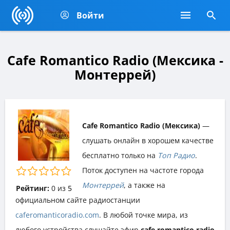
Войти
Cafe Romantico Radio (Мексика -
Монтеррей)
Cafe Romantico Radio (Мексика)
—
слушать онлайн в хорошем качестве
бесплатно только на
Топ Радио
.
Поток доступен на частоте города
Монтеррей
, а также на
Рейтинг:
0
из
5
официальном сайте радиостанции
caferomanticoradio.com
. В любой точке мира, из
любого устройства слушайте эфир
cafe romantico radio