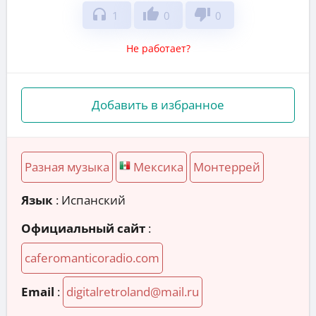
headphones
thumb_up
thumb_down
1
0
0
Не работает?
Добавить в избранное
Разная музыка
Мексика
Монтеррей
Язык
: Испанский
Официальный сайт
:
caferomanticoradio.com
Email
:
digitalretroland@mail.ru