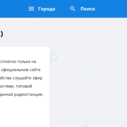
Города
Поиск
)
сплатно только на
на официальном сайте
ройства слушайте эфир
остями, топовой
данная радиостанция.