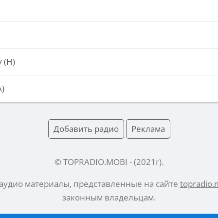
 (Н)
)
Добавить радио
Реклама
© TOPRADIO.MOBI
- (
2021
г).
 аудио материалы, представленные на сайте
topradio.
законным владельцам.