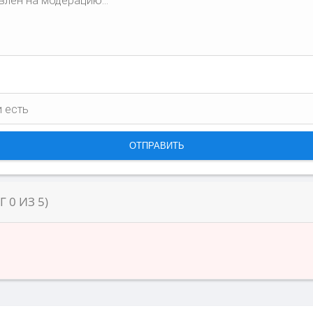
НГ
0
ИЗ
5
)