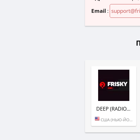
Email
:
support@fr
DEEP (RADIO FRISKY)
США (НЬЮ-ЙОРК)