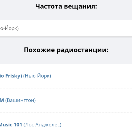
Частота вещания:
ью-Йорк)
Похожие радиостанции:
o Frisky)
(Нью-Йорк)
FM
(Вашингтон)
Music 101
(Лос-Анджелес)