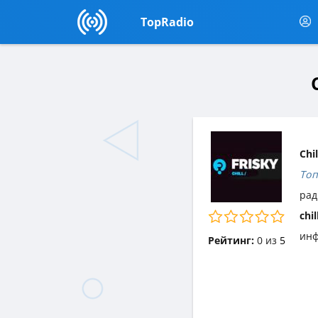
TopRadio
Chi
Топ
рад
chil
инф
Рейтинг:
0
из
5