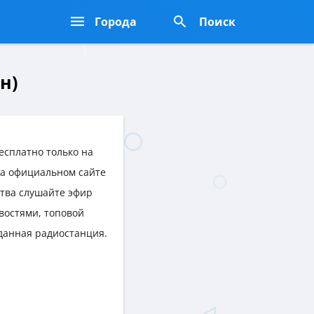
Города
Поиск
н)
есплатно только на
 на официальном сайте
ства слушайте эфир
востями, топовой
данная радиостанция.