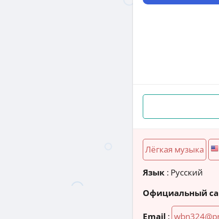
Лёгкая музыка
Язык
: Русский
Официальный са
Email
:
wbn324@pr