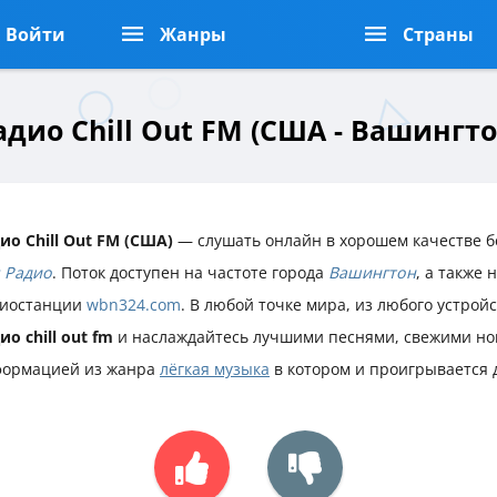
Войти
Жанры
Страны
адио Chill Out FM (США - Вашингто
ио Chill Out FM (США)
— слушать онлайн в хорошем качестве б
 Радио
. Поток доступен на частоте города
Вашингтон
, а также
иостанции
wbn324.com
. В любой точке мира, из любого устрой
ио chill out fm
и наслаждайтесь лучшими песнями, свежими но
ормацией из жанра
лёгкая музыка
в котором и проигрывается 