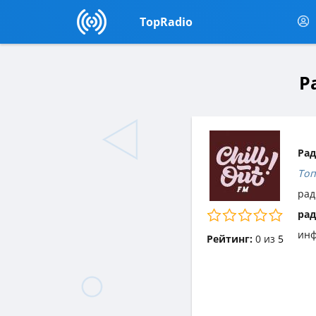
TopRadio
Р
Рад
Топ
рад
рад
инф
Рейтинг:
0
из
5