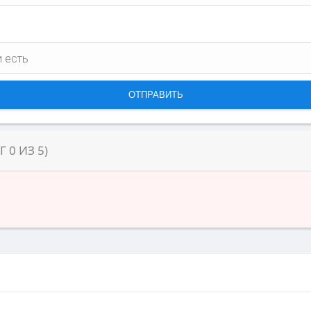
НГ
0
ИЗ
5
)