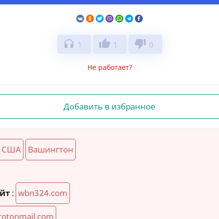
headphones
thumb_up
thumb_down
1
1
0
Не работает?
Добавить в избранное
США
Вашингтон
йт
:
wbn324.com
otonmail.com