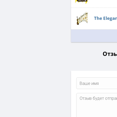
The Elega
Отзы