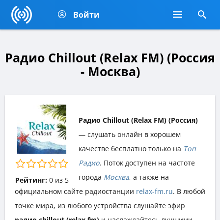
Войти
Радио Chillout (Relax FM) (Россия
- Москва)
Радио Chillout (Relax FM) (Россия)
— слушать онлайн в хорошем
качестве бесплатно только на
Топ
Радио
. Поток доступен на частоте
города
Москва
, а также на
Рейтинг:
0
из
5
официальном сайте радиостанции
relax-fm.ru
. В любой
точке мира, из любого устройства слушайте эфир
радио chillout (relax fm)
и наслаждайтесь лучшими