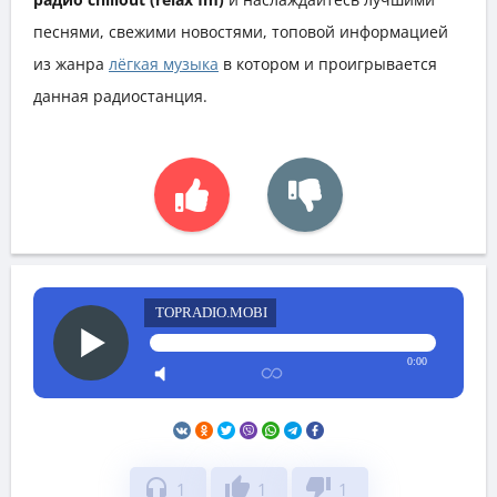
песнями, свежими новостями, топовой информацией
из жанра
лёгкая музыка
в котором и проигрывается
данная радиостанция.
TOPRADIO.MOBI
0:00
headphones
thumb_up
thumb_down
1
1
1