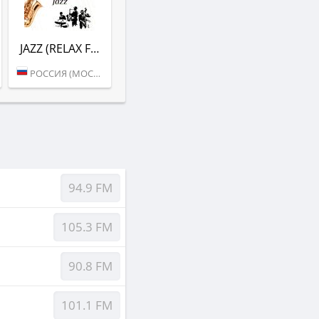
JAZZ (RELAX FM)
РОССИЯ (МОСКВА)
94.9 FM
105.3 FM
90.8 FM
101.1 FM