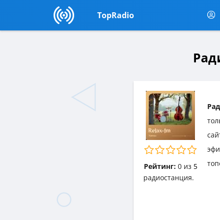
TopRadio
Ради
Рад
тол
сай
эф
топ
Рейтинг:
0
из
5
радиостанция.