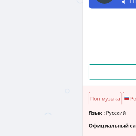
Поп-музыка
Ро
Язык
: Русский
Официальный са