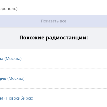
ерополь)
Показать все
Похожие радиостанции:
ча
(Москва)
дио
(Москва)
ча
(Новосибирск)