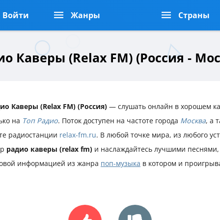
Войти
Жанры
Страны
о Каверы (Relax FM) (Россия - Мо
ио Каверы (Relax FM) (Россия)
— слушать онлайн в хорошем ка
ько на
Топ Радио
. Поток доступен на частоте города
Москва
, а
те радиостанции
relax-fm.ru
. В любой точке мира, из любого ус
ир
радио каверы (relax fm)
и наслаждайтесь лучшими песнями,
овой информацией из жанра
поп-музыка
в котором и проигрыв