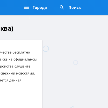
Города
Поиск
сква)
честве бесплатно
 также на официальном
тройства слушайте
 свежими новостями,
ается данная