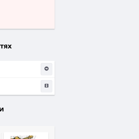
етях
и