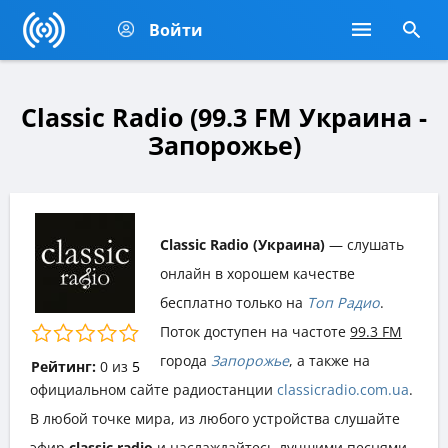
Войти
Classic Radio (99.3 FM Украина -
Запорожье)
Classic Radio (Украина)
— слушать
онлайн в хорошем качестве
бесплатно только на
Топ Радио
.
Поток доступен на частоте
99.3 FM
города
Запорожье
, а также на
Рейтинг:
0
из
5
официальном сайте радиостанции
classicradio.com.ua
.
В любой точке мира, из любого устройства слушайте
эфир
classic radio
и наслаждайтесь лучшими песнями,