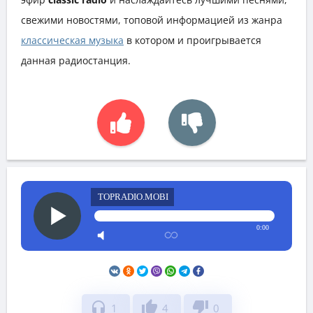
свежими новостями, топовой информацией из жанра
классическая музыка
в котором и проигрывается
данная радиостанция.
TOPRADIO.MOBI
0:00
headphones
thumb_up
thumb_down
1
4
0