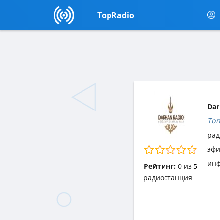
TopRadio
Dar
Топ
рад
эф
инф
Рейтинг:
0
из
5
радиостанция.