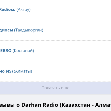
Radiosu
(Актау)
адиосы
(Талдыкорган)
REBRO
(Костанай)
ио NS)
(Алматы)
Показать еще
зывы о Darhan Radio (Казахстан - Алма