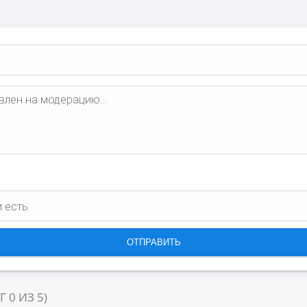
НГ
0
ИЗ
5
)