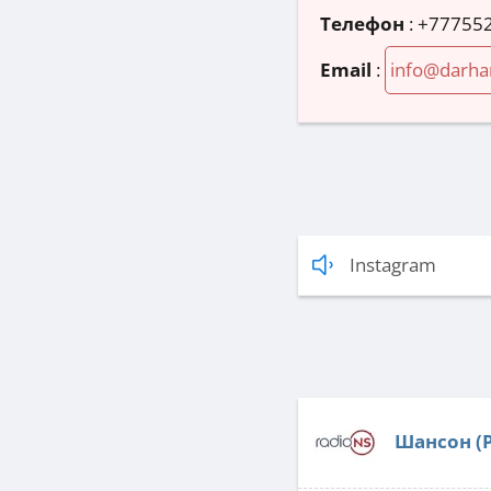
Телефон
:
+77755
Email
:
info@darha
Instagram
Шансон (