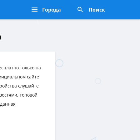
Города
Поиск
)
сплатно только на
официальном сайте
тройства слушайте
востями, топовой
 данная