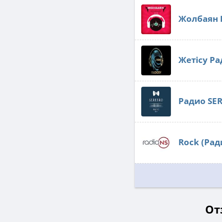
Жолбаян 
Жетісу Р
Радио SE
Rock (Рад
От