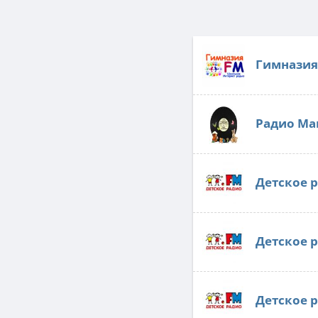
Гимназия
Радио Ма
Детское 
Детское 
Детское 