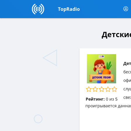
TopRadio
Детские
Дет
бес
офи
слу
све
Рейтинг:
0
из
5
проигрывается данна