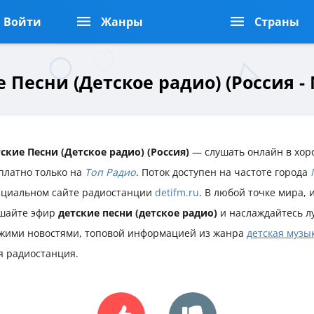
Войти
Жанры
Страны
 Песни (Детское радио) (Россия -
ские Песни (Детское радио) (Россия)
— слушать онлайн в хор
платно только на
Топ Радио
. Поток доступен на частоте города
циальном сайте радиостанции
detifm.ru
. В любой точке мира, 
шайте эфир
детские песни (детское радио)
и наслаждайтесь л
жими новостями, топовой информацией из жанра
детская музы
я радиостанция.