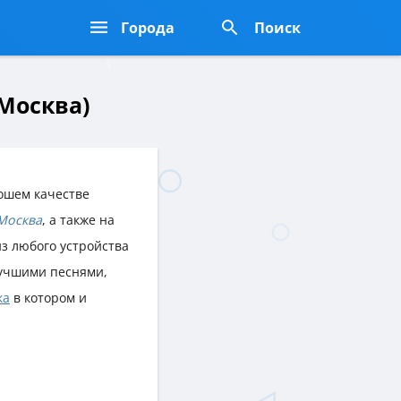
Города
Поиск
 Москва)
ошем качестве
Москва
, а также на
из любого устройства
учшими песнями,
ка
в котором и