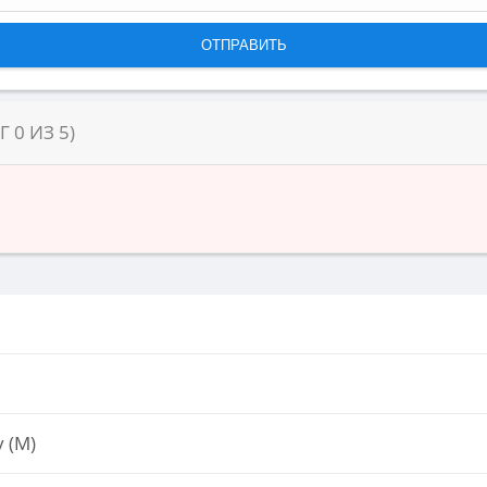
НГ
0
ИЗ
5
)
 (М)