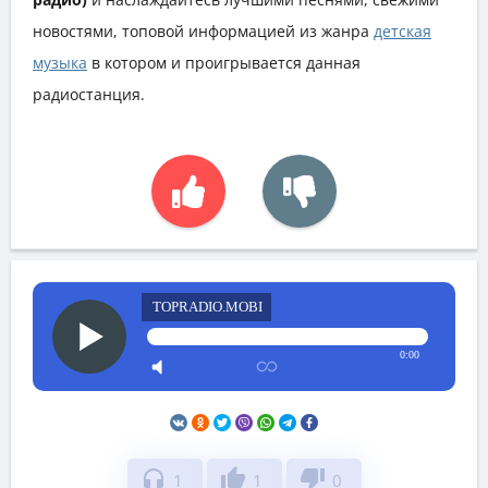
новостями, топовой информацией из жанра
детская
музыка
в котором и проигрывается данная
радиостанция.
TOPRADIO.MOBI
0:00
headphones
thumb_up
thumb_down
1
1
0