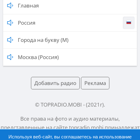
Главная
Россия
Города на букву (М)
Москва (Россия)
Добавить радио
Реклама
© TOPRADIO.MOBI
- (
2021
г).
Все права на фото и аудио материалы,
представленные на сайте
topradio.mobi
принадлежат
их законным владельцам.
Используя веб-сайт, вы соглашаетесь на использование