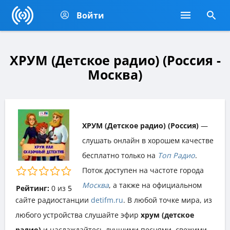
Войти
ХРУМ (Детское радио) (Россия -
Москва)
ХРУМ (Детское радио) (Россия)
—
слушать онлайн в хорошем качестве
бесплатно только на
Топ Радио
.
Поток доступен на частоте города
Москва
, а также на официальном
Рейтинг:
0
из
5
сайте радиостанции
detifm.ru
. В любой точке мира, из
любого устройства слушайте эфир
хрум (детское
радио)
и наслаждайтесь лучшими песнями, свежими