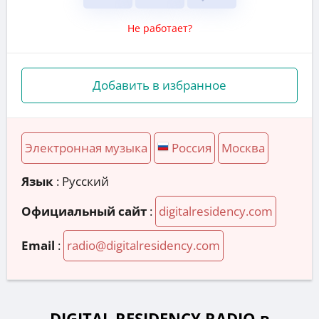
Не работает?
Добавить в избранное
Электронная музыка
Россия
Москва
Язык
: Русский
Официальный сайт
:
digitalresidency.com
Email
:
radio@digitalresidency.com
DIGITAL RESIDENCY RADIO в