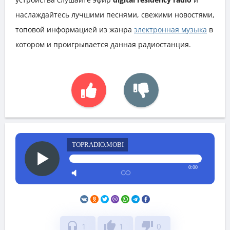
наслаждайтесь лучшими песнями, свежими новостями,
топовой информацией из жанра
электронная музыка
в
котором и проигрывается данная радиостанция.
TOPRADIO.MOBI
0:00
headphones
thumb_up
thumb_down
1
1
0