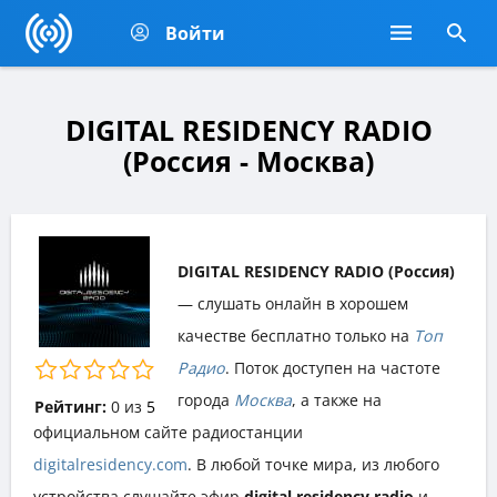
Войти
DIGITAL RESIDENCY RADIO
(Россия - Москва)
DIGITAL RESIDENCY RADIO (Россия)
— слушать онлайн в хорошем
качестве бесплатно только на
Топ
Радио
. Поток доступен на частоте
города
Москва
, а также на
Рейтинг:
0
из
5
официальном сайте радиостанции
digitalresidency.com
. В любой точке мира, из любого
устройства слушайте эфир
digital residency radio
и