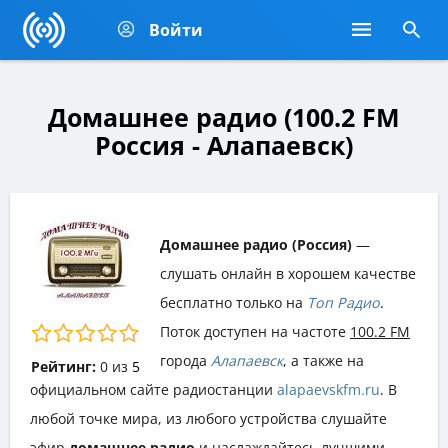
Войти
Домашнее радио (100.2 FM
Россия - Алапаевск)
Домашнее радио (Россия)
—
слушать онлайн в хорошем качестве
бесплатно только на
Топ Радио
.
Поток доступен на частоте
100.2 FM
города
Алапаевск
, а также на
Рейтинг:
0
из
5
официальном сайте радиостанции
alapaevskfm.ru
. В
любой точке мира, из любого устройства слушайте
эфир
домашнее радио
и наслаждайтесь лучшими