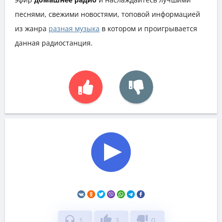
песнями, свежими новостями, топовой информацией
из жанра
разная музыка
в котором и проигрывается
данная радиостанция.
headphones
thumb_up
thumb_down
1
3
0