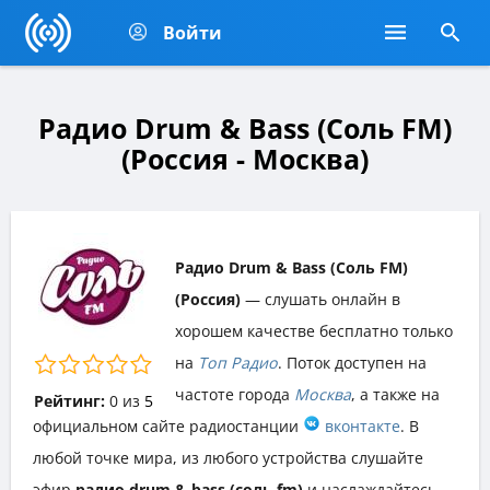
Войти
Радио Drum & Bass (Соль FM)
(Россия - Москва)
Радио Drum & Bass (Соль FM)
(Россия)
— слушать онлайн в
хорошем качестве бесплатно только
на
Топ Радио
. Поток доступен на
частоте города
Москва
, а также на
Рейтинг:
0
из
5
официальном сайте радиостанции
вконтакте
. В
любой точке мира, из любого устройства слушайте
эфир
радио drum & bass (соль fm)
и наслаждайтесь