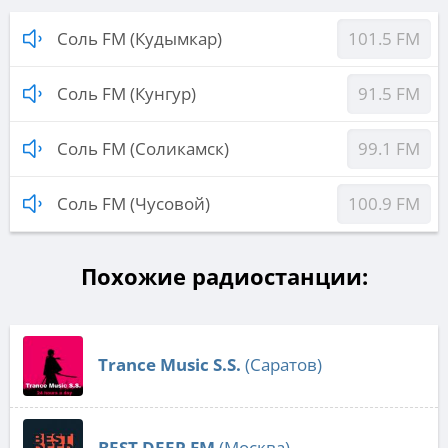
Соль FM (Кудымкар)
101.5 FM
Соль FM (Кунгур)
91.5 FM
Соль FM (Соликамск)
99.1 FM
Соль FM (Чусовой)
100.9 FM
Похожие радиостанции:
Trance Music S.S.
(Саратов)
BEST DEEP FM
(Москва)