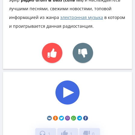
лучшими песнями, свежими новостями, топовой
информацией из жанра
электронная музыка
в котором
и проигрывается данная радиостанция.
headphones
thumb_up
thumb_down
1
1
0