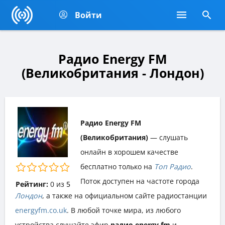
Войти
Радио Energy FM
(Великобритания - Лондон)
Радио Energy FM
(Великобритания)
— слушать
онлайн в хорошем качестве
бесплатно только на
Топ Радио
.
Поток доступен на частоте города
Рейтинг:
0
из
5
Лондон
, а также на официальном сайте радиостанции
energyfm.co.uk
. В любой точке мира, из любого
устройства слушайте эфир
радио energy fm
и