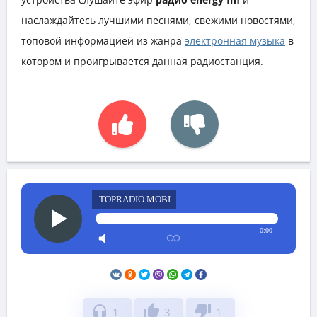
наслаждайтесь лучшими песнями, свежими новостями,
топовой информацией из жанра
электронная музыка
в
котором и проигрывается данная радиостанция.
TOPRADIO.MOBI
0:00
headphones
thumb_up
thumb_down
1
3
1