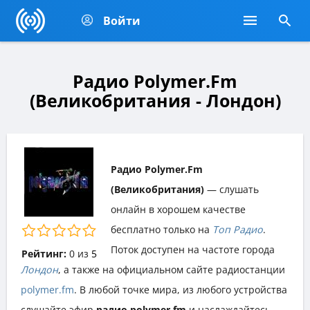
Войти
Радио Polymer.Fm
(Великобритания - Лондон)
Радио Polymer.Fm
(Великобритания)
— слушать
онлайн в хорошем качестве
бесплатно только на
Топ Радио
.
Поток доступен на частоте города
Рейтинг:
0
из
5
Лондон
, а также на официальном сайте радиостанции
polymer.fm
. В любой точке мира, из любого устройства
слушайте эфир
радио polymer.fm
и наслаждайтесь