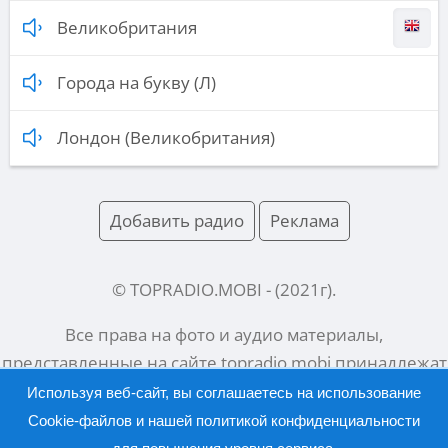
Великобритания
Города на букву (Л)
Лондон (Великобритания)
Добавить радио
Реклама
© TOPRADIO.MOBI
- (
2021
г).
Все права на фото и аудио материалы,
представленные на сайте
topradio.mobi
принадлежат
их законным владельцам.
Используя веб-сайт, вы соглашаетесь на использование
Cookie-файлов и нашей
политикой конфиденциальности