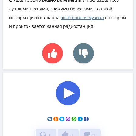
лучшими песнями, свежими новостями, топовой
информацией из жанра
электронная музыка
в котором
и проигрывается данная радиостанция.
headphones
thumb_up
thumb_down
1
0
0