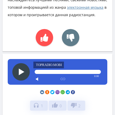
топовой информацией из жанра
электронная музыка
в
котором и проигрывается данная радиостанция.
TOPRADIO.MOBI
0:00
headphones
thumb_up
thumb_down
1
0
2