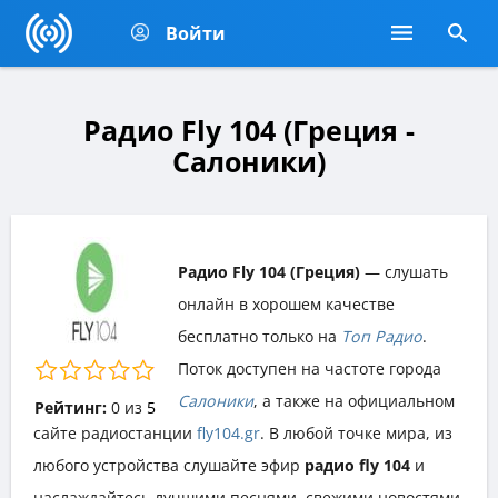
Войти
Радио Fly 104 (Греция -
Салоники)
Радио Fly 104 (Греция)
— слушать
онлайн в хорошем качестве
бесплатно только на
Топ Радио
.
Поток доступен на частоте города
Салоники
, а также на официальном
Рейтинг:
0
из
5
сайте радиостанции
fly104.gr
. В любой точке мира, из
любого устройства слушайте эфир
радио fly 104
и
наслаждайтесь лучшими песнями, свежими новостями,