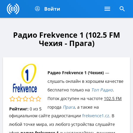
Войти
Радио Frekvence 1 (102.5 FM
Чехия - Прага)
Радио Frekvence 1 (Чехия)
—
слушать онлайн в хорошем качестве
бесплатно только на
Топ Радио
.
Поток доступен на частоте
102.5 FM
города
Прага
, а также на
Рейтинг:
0
из
5
официальном сайте радиостанции
frekvence1.cz
. В
любой точке мира, из любого устройства слушайте
эфир
радио frekvence 1
и наслаждайтесь лучшими