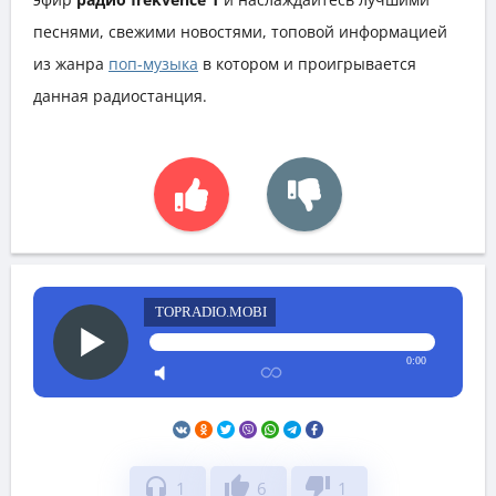
песнями, свежими новостями, топовой информацией
из жанра
поп-музыка
в котором и проигрывается
данная радиостанция.
TOPRADIO.MOBI
0:00
headphones
thumb_up
thumb_down
1
6
1