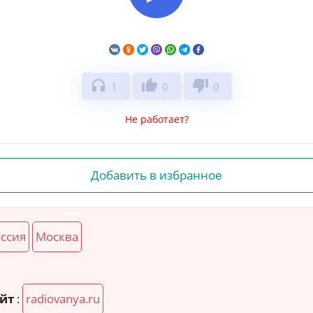
headphones
thumb_up
thumb_down
1
0
0
Не работает?
Добавить в избранное
ссия
Москва
йт
:
radiovanya.ru