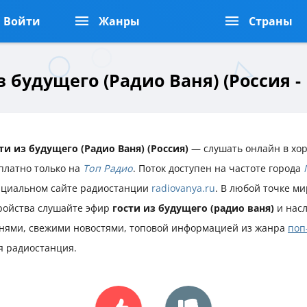
Войти
Жанры
Страны
з будущего (Радио Ваня) (Россия -
ти из будущего (Радио Ваня) (Россия)
— слушать онлайн в хо
платно только на
Топ Радио
. Поток доступен на частоте города
циальном сайте радиостанции
radiovanya.ru
. В любой точке ми
ройства слушайте эфир
гости из будущего (радио ваня)
и нас
нями, свежими новостями, топовой информацией из жанра
поп
я радиостанция.