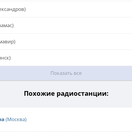
ександров)
замас)
мавир)
янск)
Показать все
Похожие радиостанции:
ча
(Москва)