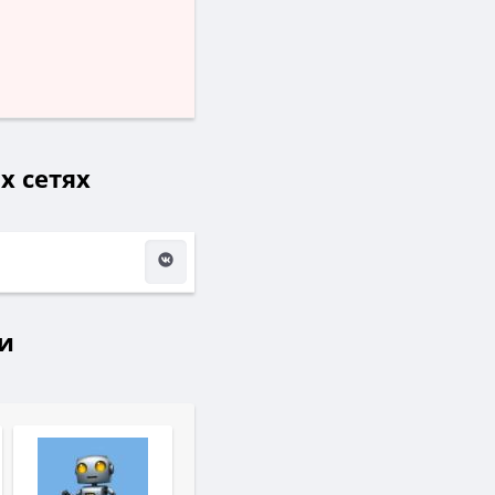
х сетях
и