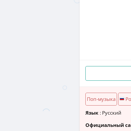
Поп-музыка
Ро
Язык
: Русский
Официальный са