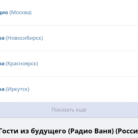
дио
(Москва)
ча
(Новосибирск)
ча
(Красноярск)
ча
(Иркутск)
Показать еще
ости из будущего (Радио Ваня) (Росси