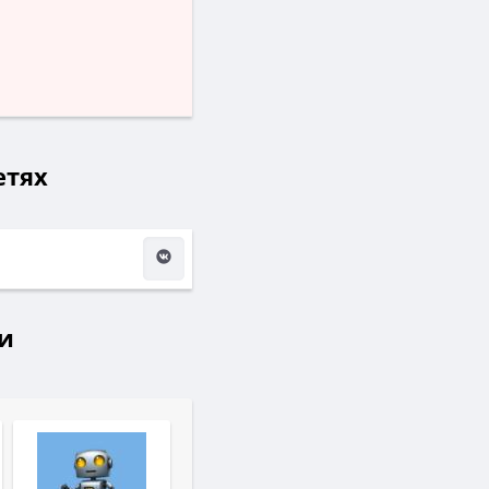
етях
и