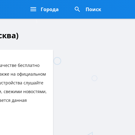
Города
Поиск
сква)
ачестве бесплатно
 также на официальном
 устройства слушайте
, свежими новостями,
ается данная