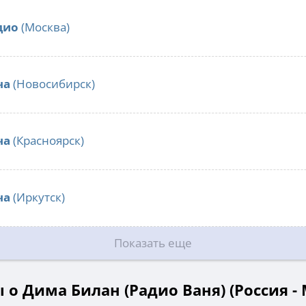
дио
(Москва)
ча
(Новосибирск)
ча
(Красноярск)
ча
(Иркутск)
Показать еще
 о Дима Билан (Радио Ваня) (Россия - 