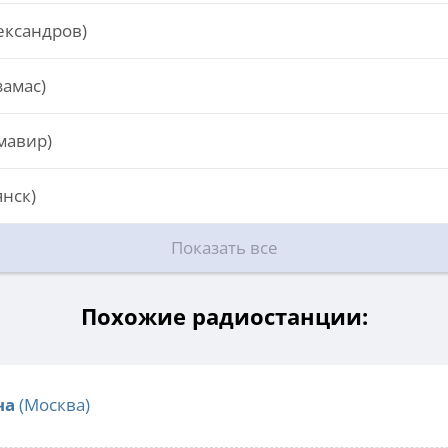
ександров)
замас)
мавир)
янск)
Показать все
Похожие радиостанции:
ча
(Москва)