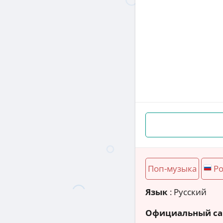
Поп-музыка
Ро
Язык
: Русский
Официальный са