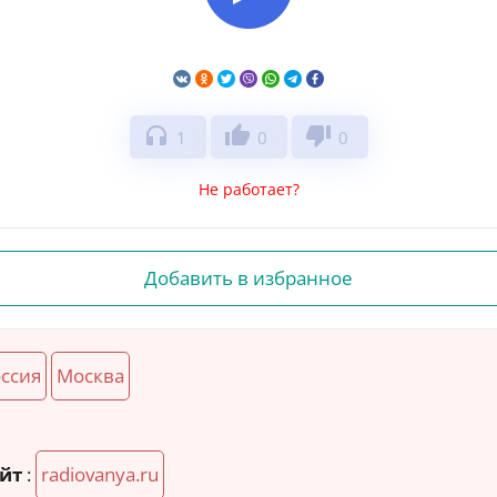
headphones
thumb_up
thumb_down
1
0
0
Не работает?
Добавить в избранное
ссия
Москва
йт
:
radiovanya.ru