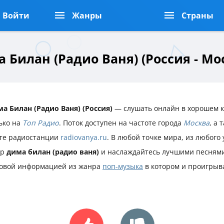
Войти
Жанры
Страны
 Билан (Радио Ваня) (Россия - Мо
а Билан (Радио Ваня) (Россия)
— слушать онлайн в хорошем к
ько на
Топ Радио
. Поток доступен на частоте города
Москва
, а
те радиостанции
radiovanya.ru
. В любой точке мира, из любого
ир
дима билан (радио ваня)
и наслаждайтесь лучшими песнями
овой информацией из жанра
поп-музыка
в котором и проигрыв