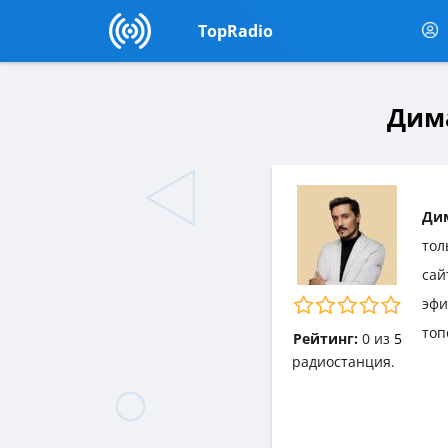
TopRadio
Дима
Дим
тол
сай
эф
топ
Рейтинг:
0
из
5
радиостанция.