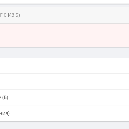
НГ
0
ИЗ
5
)
 (Б)
ния)