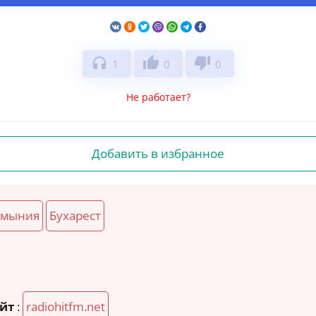
headphones
thumb_up
thumb_down
1
0
0
Не работает?
Добавить в избранное
умыния
Бухарест
йт
:
radiohitfm.net