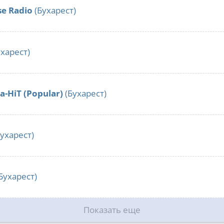
e Radio
(Бухарест)
харест)
a-HiT (Popular)
(Бухарест)
ухарест)
Бухарест)
Показать еще