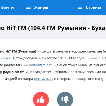
Войти
Жанры
Страны
о HiT FM (104.4 FM Румыния - Буха
ио HiT FM (Румыния)
— слушать онлайн в хорошем качестве бе
 Радио
. Поток доступен на частоте
104.4 FM
города
Бухарест
, а
те радиостанции
radiohitfm.net
. В любой точке мира, из любого
ир
радио hit fm
и наслаждайтесь лучшими песнями, свежими но
ормацией из жанра
поп-музыка
в котором и проигрывается да