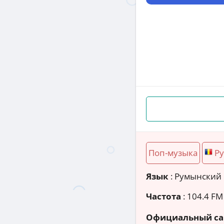
Поп-музыка
Р
Язык
: Румынский
Частота
: 104.4 FM
Официальный са