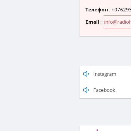
Телефон
:
+07629
Email
:
info@radioh
Instagram
Facebook