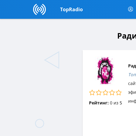
TopRadio
Ради
Рад
Топ
сай
эф
инф
Рейтинг:
0
из
5