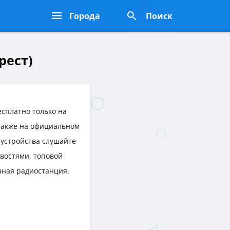
Города
Поиск
рест)
сплатно только на
 также на официальном
 устройства слушайте
востями, топовой
нная радиостанция.