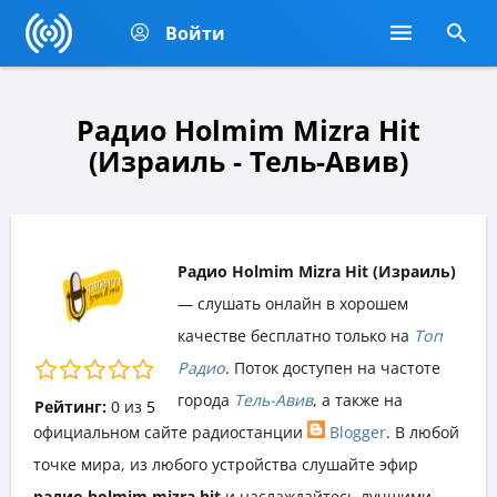
Войти
Радио Holmim Mizra Hit
(Израиль - Тель-Авив)
Радио Holmim Mizra Hit (Израиль)
— слушать онлайн в хорошем
качестве бесплатно только на
Топ
Радио
. Поток доступен на частоте
города
Тель-Авив
, а также на
Рейтинг:
0
из
5
официальном сайте радиостанции
Blogger
. В любой
точке мира, из любого устройства слушайте эфир
радио holmim mizra hit
и наслаждайтесь лучшими