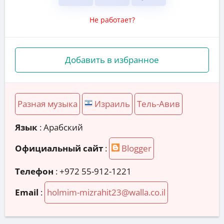
Не работает?
Добавить в избранное
Разная музыка
Израиль
Тель-Авив
Язык
: Арабский
Официальный сайт
:
Blogger
Телефон
:
+972 55-912-1221
Email
:
holmim-mizrahit23@walla.co.il