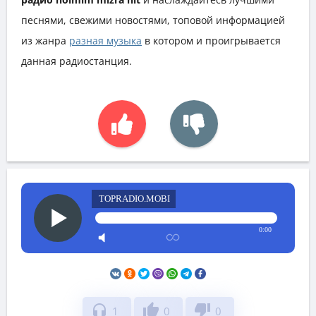
песнями, свежими новостями, топовой информацией
из жанра
разная музыка
в котором и проигрывается
данная радиостанция.
TOPRADIO.MOBI
0:00
headphones
thumb_up
thumb_down
1
0
0