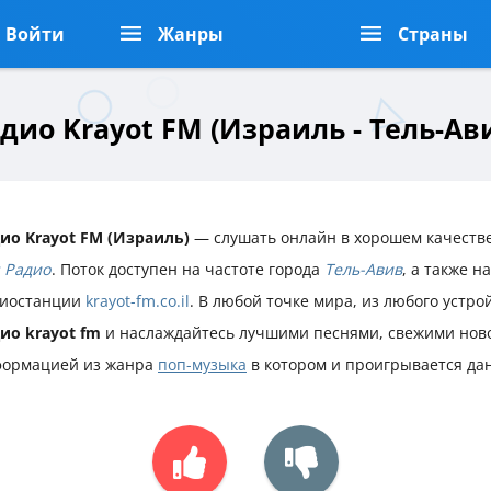
Войти
Жанры
Страны
дио Krayot FM (Израиль - Тель-Ав
ио Krayot FM (Израиль)
— слушать онлайн в хорошем качестве
 Радио
. Поток доступен на частоте города
Тель-Авив
, а также 
иостанции
krayot-fm.co.il
. В любой точке мира, из любого устр
ио krayot fm
и наслаждайтесь лучшими песнями, свежими ново
ормацией из жанра
поп-музыка
в котором и проигрывается да