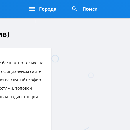
Города
Поиск
ив)
 бесплатно только на
на официальном сайте
ойства слушайте эфир
стями, топовой
нная радиостанция.