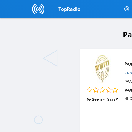
TopRadio
Ра
Рад
Топ
рад
рад
инф
Рейтинг:
0
из
5