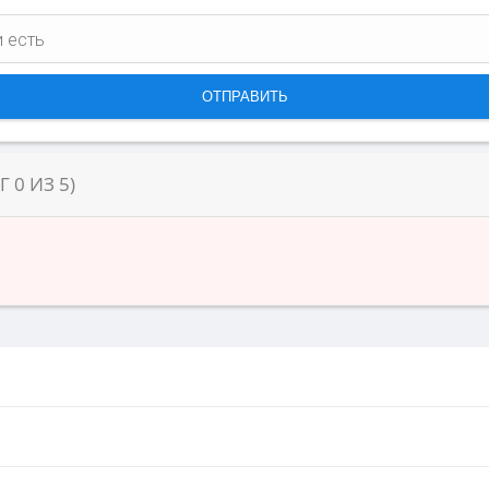
НГ
0
ИЗ
5
)