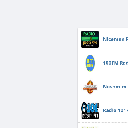
Niceman 
100FM Rad
Noshmim 
Radio 101