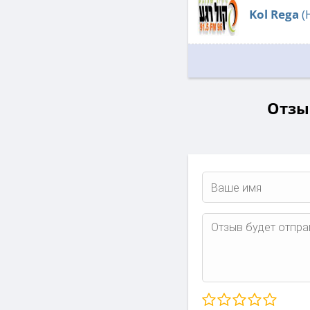
Kol Rega
(
Отзы