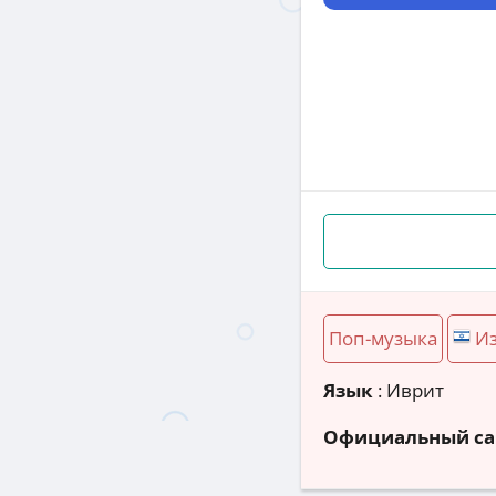
Поп-музыка
И
Язык
: Иврит
Официальный са