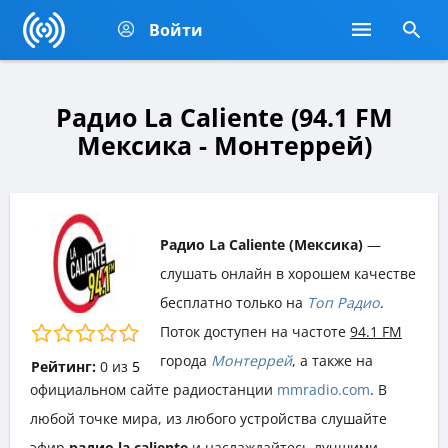
Войти
Радио La Caliente (94.1 FM
Мексика - Монтеррей)
Радио La Caliente (Мексика)
—
слушать онлайн в хорошем качестве
бесплатно только на
Топ Радио
.
Поток доступен на частоте
94.1 FM
города
Монтеррей
, а также на
Рейтинг:
0
из
5
официальном сайте радиостанции
mmradio.com
. В
любой точке мира, из любого устройства слушайте
эфир
радио la caliente
и наслаждайтесь лучшими