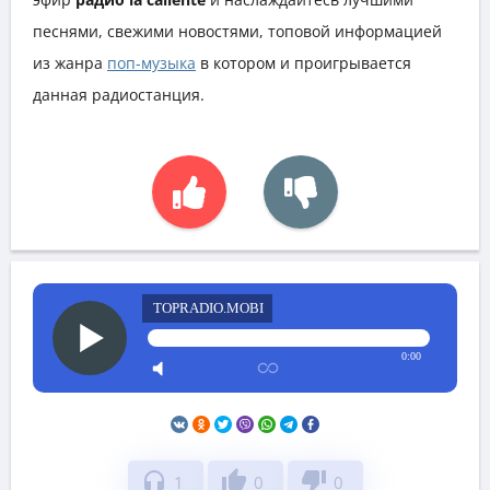
песнями, свежими новостями, топовой информацией
из жанра
поп-музыка
в котором и проигрывается
данная радиостанция.
TOPRADIO.MOBI
0:00
headphones
thumb_up
thumb_down
1
0
0