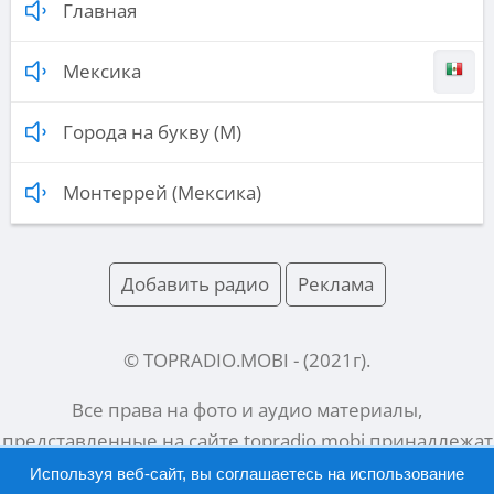
Главная
Мексика
Города на букву (М)
Монтеррей (Мексика)
Добавить радио
Реклама
© TOPRADIO.MOBI
- (
2021
г).
Все права на фото и аудио материалы,
представленные на сайте
topradio.mobi
принадлежат
их законным владельцам.
Используя веб-сайт, вы соглашаетесь на использование