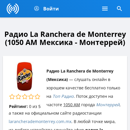
Войти
Радио La Ranchera de Monterrey
(1050 AM Мексика - Монтеррей)
Радио La Ranchera de Monterrey
(Мексика)
— слушать онлайн в
хорошем качестве бесплатно только
на
Топ Радио
. Поток доступен на
частоте
1050 AM
города
Монтеррей
,
Рейтинг:
0
из
5
а также на официальном сайте радиостанции
larancherademonterrey.com.mx
. В любой точке мира,
из любого устройства слушайте эфир
радио la