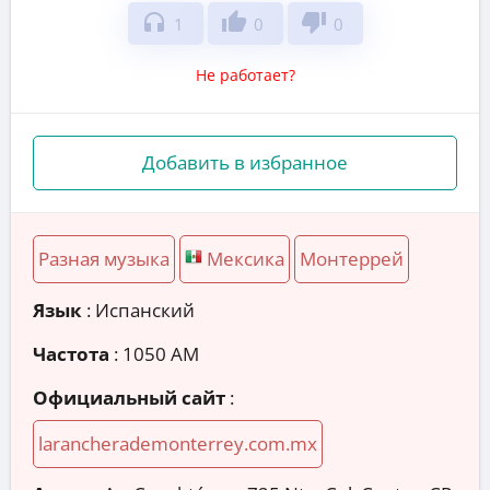
headphones
thumb_up
thumb_down
1
0
0
Не работает?
Добавить в избранное
Разная музыка
Мексика
Монтеррей
Язык
: Испанский
Частота
: 1050 AM
Официальный сайт
:
larancherademonterrey.com.mx