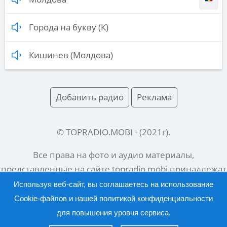
Города на букву (К)
Кишинев (Молдова)
Добавить радио
Реклама
© TOPRADIO.MOBI
- (
2021
г).
Все права на фото и аудио материалы,
представленные на сайте
topradio.mobi
принадлежат
их законным владельцам.
Используя веб-сайт, вы соглашаетесь на использование
Cookie-файлов и нашей
политикой конфиденциальности
для повышения уровня сервиса.