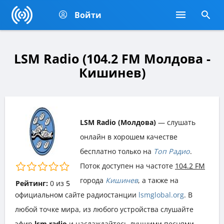
Войти
LSM Radio (104.2 FM Молдова -
Кишинев)
LSM Radio (Молдова)
— слушать
онлайн в хорошем качестве
бесплатно только на
Топ Радио
.
Поток доступен на частоте
104.2 FM
города
Кишинев
, а также на
Рейтинг:
0
из
5
официальном сайте радиостанции
lsmglobal.org
. В
любой точке мира, из любого устройства слушайте
эфир
lsm radio
и наслаждайтесь лучшими песнями,