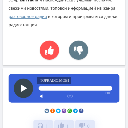
свежими новостями, топовой информацией из жанра
разговорное радио
в котором и проигрывается данная
радиостанция.
TOPRADIO.MOBI
0:00
headphones
thumb_up
thumb_down
1
1
0