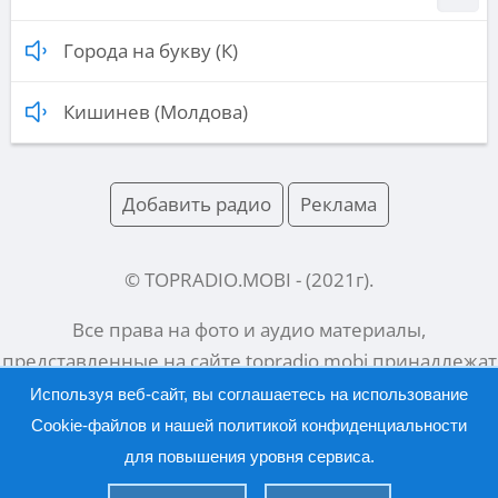
Города на букву (К)
Кишинев (Молдова)
Добавить радио
Реклама
© TOPRADIO.MOBI
- (
2021
г).
Все права на фото и аудио материалы,
представленные на сайте
topradio.mobi
принадлежат
их законным владельцам.
Используя веб-сайт, вы соглашаетесь на использование
Cookie-файлов и нашей
политикой конфиденциальности
для повышения уровня сервиса.
Русский |
English