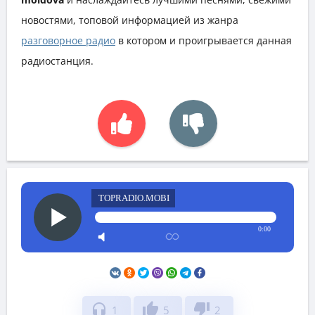
новостями, топовой информацией из жанра
разговорное радио
в котором и проигрывается данная
радиостанция.
TOPRADIO.MOBI
0:00
headphones
thumb_up
thumb_down
1
5
2