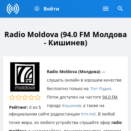
Войти
Radio Moldova (94.0 FM Молдова
- Кишинев)
Radio Moldova (Молдова)
—
слушать онлайн в хорошем качестве
бесплатно только на
Топ Радио
.
Поток доступен на частоте
94.0 FM
города
Кишинев
, а также на
Рейтинг:
0
из
5
официальном сайте радиостанции
trm.md
. В любой
точке мира, из любого устройства слушайте эфир
radio
moldova
и наслаждайтесь лучшими песнями, свежими