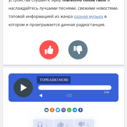
наслаждайтесь лучшими песнями, свежими новостями,
топовой информацией из жанра
разная музыка
в
котором и проигрывается данная радиостанция.
TOPRADIO.MOBI
0:00
headphones
thumb_up
thumb_down
1
0
0