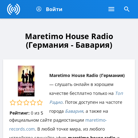
Войти
Maretimo House Radio
(Германия - Бавария)
Maretimo House Radio (Германия)
— слушать онлайн в хорошем
качестве бесплатно только на
Топ
Радио
. Поток доступен на частоте
города
Бавария
, а также на
Рейтинг:
0
из
5
официальном сайте радиостанции
maretimo-
records.com
. В любой точке мира, из любого
устройства слушайте эфир
maretimo house radio
и