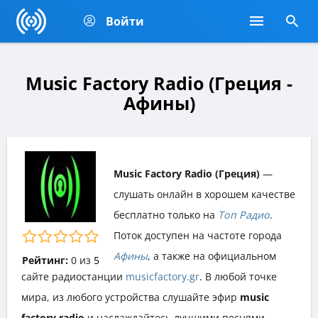
Войти
Music Factory Radio (Греция -
Афины)
Music Factory Radio (Греция)
—
слушать онлайн в хорошем качестве
бесплатно только на
Топ Радио
.
Поток доступен на частоте города
Афины
, а также на официальном
Рейтинг:
0
из
5
сайте радиостанции
musicfactory.gr
. В любой точке
мира, из любого устройства слушайте эфир
music
factory radio
и наслаждайтесь лучшими песнями,