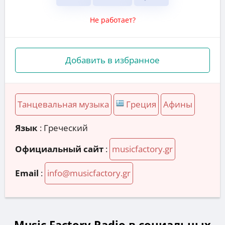
Не работает?
Добавить в избранное
Танцевальная музыка
Греция
Афины
Язык
: Греческий
Официальный сайт
:
musicfactory.gr
Email
:
info@musicfactory.gr
Music Factory Radio в социальных