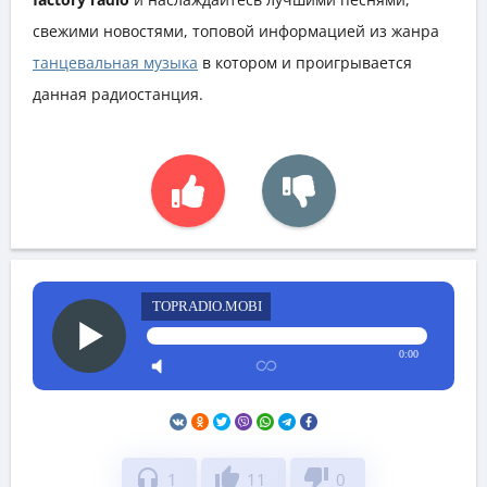
свежими новостями, топовой информацией из жанра
танцевальная музыка
в котором и проигрывается
данная радиостанция.
TOPRADIO.MOBI
0:00
headphones
thumb_up
thumb_down
1
11
0