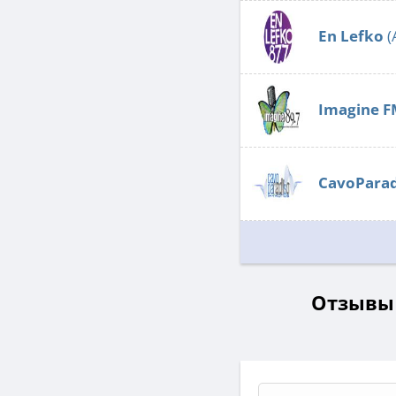
En Lefko
(
Imagine 
CavoParad
Отзывы о