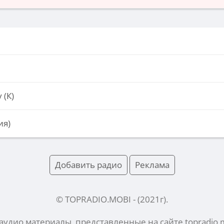
 (К)
ия)
Добавить радио
Реклама
© TOPRADIO.MOBI
- (
2021
г).
 аудио материалы, представленные на сайте
topradio.