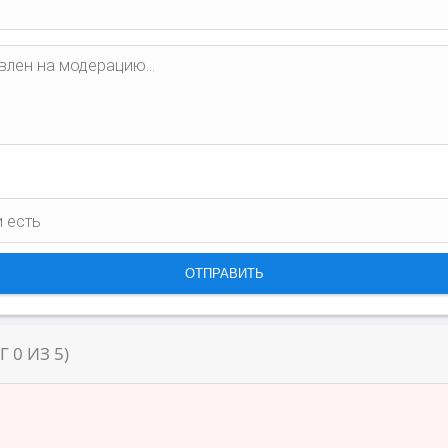
НГ
0
ИЗ
5
)