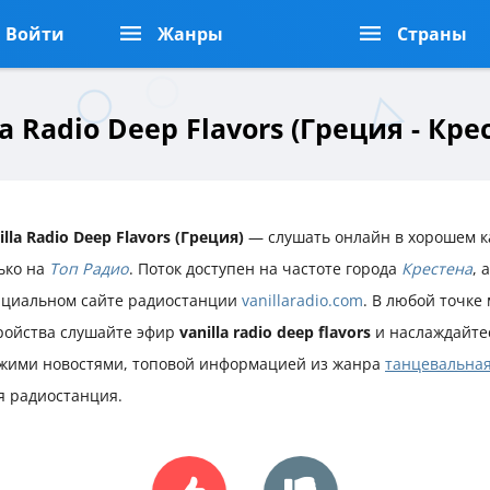
Войти
Жанры
Страны
la Radio Deep Flavors (Греция - Кре
illa Radio Deep Flavors (Греция)
— слушать онлайн в хорошем к
ько на
Топ Радио
. Поток доступен на частоте города
Крестена
, 
циальном сайте радиостанции
vanillaradio.com
. В любой точке
ройства слушайте эфир
vanilla radio deep flavors
и наслаждайте
жими новостями, топовой информацией из жанра
танцевальная
я радиостанция.