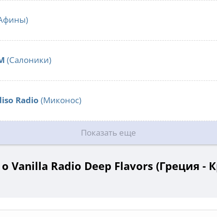
Афины)
FM
(Салоники)
iso Radio
(Миконос)
Показать еще
 Vanilla Radio Deep Flavors (Греция - 