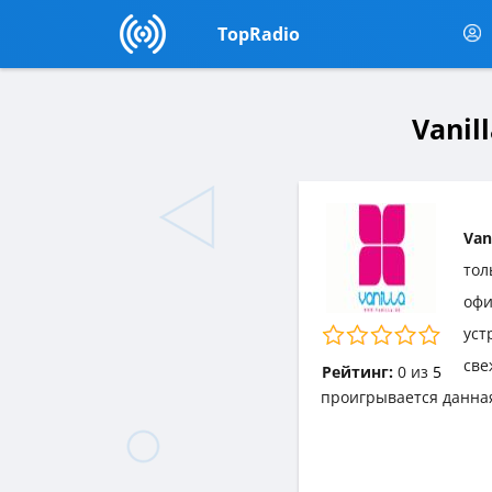
TopRadio
Vanil
Van
тол
офи
уст
све
Рейтинг:
0
из
5
проигрывается данна