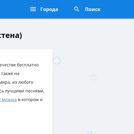
Города
Поиск
стена)
ачестве бесплатно
а также на
 мира, из любого
сь лучшими песнями,
 музыка
в котором и