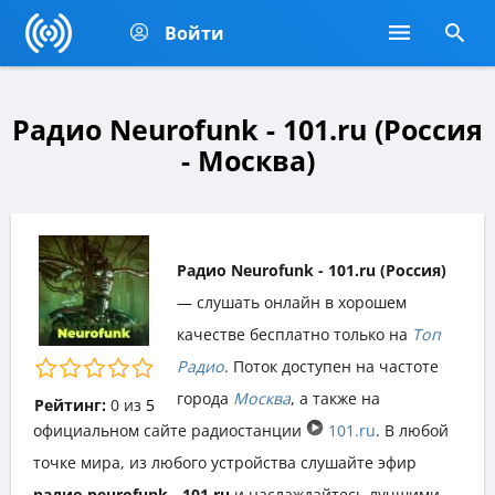
Войти
Радио Neurofunk - 101.ru (Россия
- Москва)
Радио Neurofunk - 101.ru (Россия)
— слушать онлайн в хорошем
качестве бесплатно только на
Топ
Радио
. Поток доступен на частоте
города
Москва
, а также на
Рейтинг:
0
из
5
официальном сайте радиостанции
101.ru
. В любой
точке мира, из любого устройства слушайте эфир
радио neurofunk - 101.ru
и наслаждайтесь лучшими