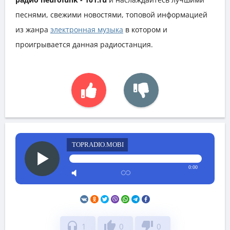
песнями, свежими новостями, топовой информацией
из жанра
электронная музыка
в котором и
проигрывается данная радиостанция.
TOPRADIO.MOBI
0:00
headphones
thumb_up
thumb_down
1
0
0