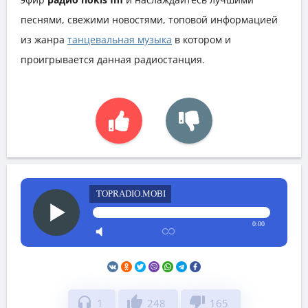
песнями, свежими новостями, топовой информацией
из жанра
танцевальная музыка
в котором и
проигрывается данная радиостанция.
TOPRADIO.MOBI
0:00
headphones
thumb_up
thumb_down
1
248
165