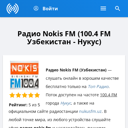
Войти
Радио Nokis FM (100.4 FM
Узбекистан - Нукус)
Радио Nokis FM (Узбекистан)
—
слушать онлайн в хорошем качестве
бесплатно только на
Топ Радио
.
Поток доступен на частоте
100.4 FM
города
Нукус
, а также на
Рейтинг:
5
из
5
официальном сайте радиостанции
nukusfm.uz
. В
любой точке мира, из любого устройства слушайте
эфир
радио nokis fm
и наслаждайтесь лучшими